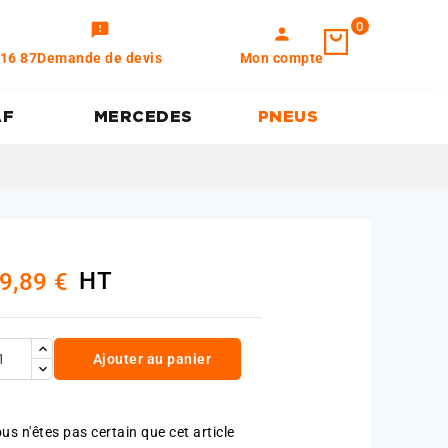
0
feedback
person
 16 87
Demande de devis
Mon compte
AF
MERCEDES
PNEUS
HT
9,89 €
Ajouter au panier
us n'êtes pas certain que cet article