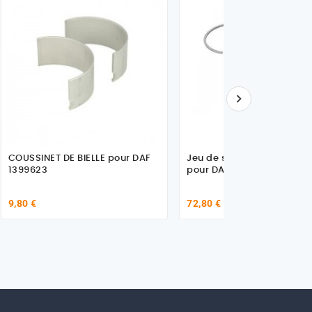

COUSSINET DE BIELLE pour DAF
Jeu de segment pour un p
1399623
pour DAF 0683482
9,80 €
72,80 €