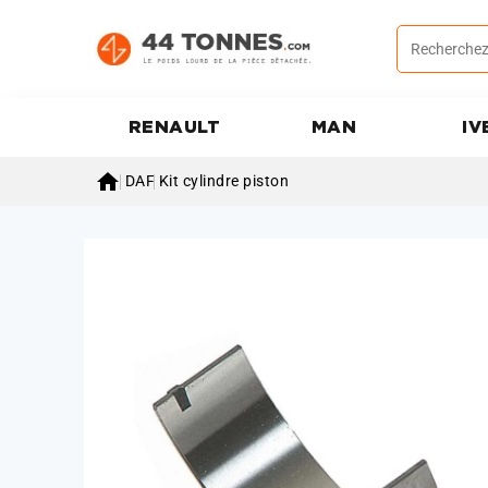
RENAULT
MAN
IV

DAF
Kit cylindre piston