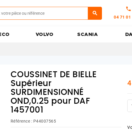
call
04 71 01
ECO
VOLVO
SCANIA
D
COUSSINET DE BIELLE
4
Supérieur
SURDIMENSIONNÉ
OND,0.25 pour DAF
1457001
Référence :
P44007565
Vo