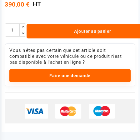
HT
390,00 €
DAF 269700R
Photo non contractuelle
Ajouter au panier
Vous n'êtes pas certain que cet article soit
compatible avec votre véhicule ou ce produit n'est
pas disponible à l'achat en ligne ?
Faire une demande