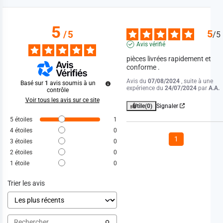
5
5
/
5
/
5
Avis vérifié
pièces livrées rapidement et 
conforme .
Avis du
07/08/2024
, suite à une
Basé sur
1
avis soumis à un
expérience du
24/07/2024
par
A.A.
contrôle
Voir tous les avis sur ce site
Utile
(0)
Signaler
5
étoiles
1
4
étoiles
0
1
3
étoiles
0
2
étoiles
0
1
étoile
0
Trier les avis