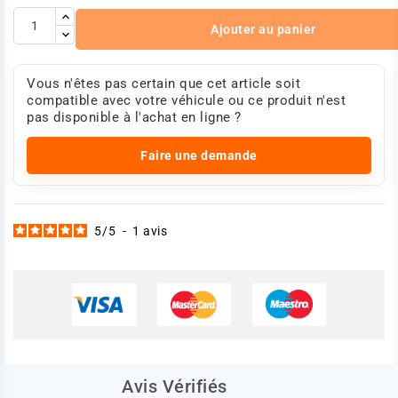
Voltage (V) : 24
Références :
Ajouter au panier
Renault 5010306930
Volvo 20730342
Photo non contractuelle.
Vous n'êtes pas certain que cet article soit
compatible avec votre véhicule ou ce produit n'est
pas disponible à l'achat en ligne ?
Faire une demande
5
/
5
-
1
avis
Avis Vérifiés