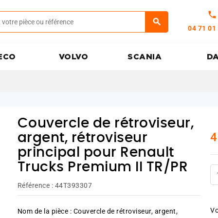
call
04 71 01
ECO
VOLVO
SCANIA
D
Couvercle de rétroviseur,
4
argent, rétroviseur
principal pour Renault
Trucks Premium II TR/PR
Référence :
44T393307
Vo
Nom de la pièce : Couvercle de rétroviseur, argent,