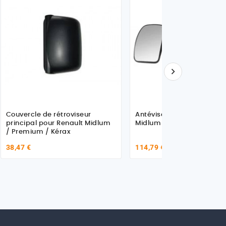

Couvercle de rétroviseur
Antéviseur pour Renault
principal pour Renault Midlum
Midlum / Premium / Kera
/ Premium / Kérax
38,47 €
114,79 €