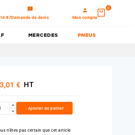
0
feedback
person
 16 87
Demande de devis
Mon compte
AF
MERCEDES
PNEUS
HT
3,01 €
Ajouter au panier
us n'êtes pas certain que cet article