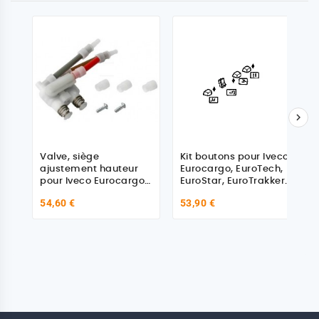

Valve, siège
Kit boutons pour Iveco
ajustement hauteur
Eurocargo, EuroTech,
pour Iveco Eurocargo,
EuroStar, EuroTrakker,
EuroTech, EuroStar,
Euromover
54,60 €
53,90 €
EuroTrakker,
Euromover