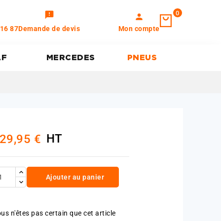
0
feedback
person
 16 87
Demande de devis
Mon compte
AF
MERCEDES
PNEUS
HT
29,95 €
Ajouter au panier
us n'êtes pas certain que cet article