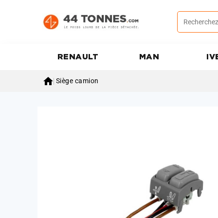
RENAULT
MAN
IV

Siège camion