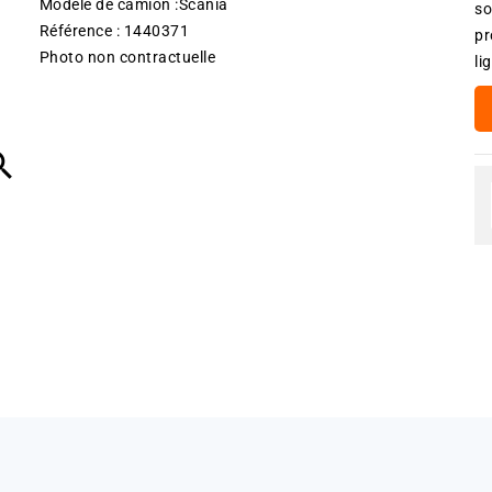
Modèle de camion :Scania
so
Référence : 1440371
pr
Photo non contractuelle
li
