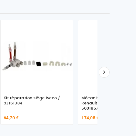

Kit réparation siège Iveco /
Mécanisme de réglage pour
93161384
Renault Trucks Kerax
5001857869
64,70 €
174,05 €