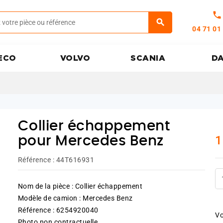
call
04 71 01
ECO
VOLVO
SCANIA
D
Collier échappement
1
pour Mercedes Benz
Référence :
44T616931
Nom de la pièce : Collier échappement
Modèle de camion : Mercedes Benz
Référence : 6254920040
Vo
Photo non contractuelle