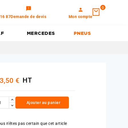
0
feedback
person
 16 87
Demande de devis
Mon compte
AF
MERCEDES
PNEUS
HT
3,50 €
Ajouter au panier
us n'êtes pas certain que cet article