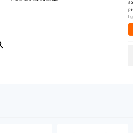
so
pr
li
