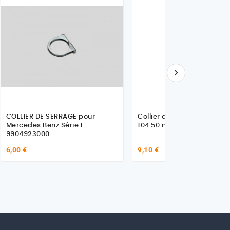

COLLIER DE SERRAGE pour
Collier de Serrage Diamèt
Mercedes Benz Série L
104.50 mm
9904923000
6,00 €
9,10 €