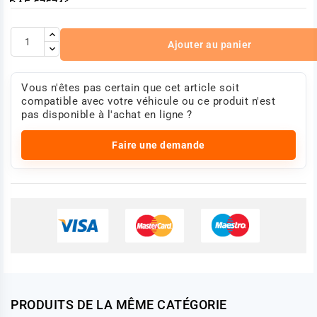
DAF 575746
Dodge 79182144
MAN 06670410119
Mercedes-Benz 071555075501
Ajouter au panier
Mercedes-Benz 071555075502
Photo non contractuelle
Vous n'êtes pas certain que cet article soit
compatible avec votre véhicule ou ce produit n'est
pas disponible à l'achat en ligne ?
Faire une demande
PRODUITS DE LA MÊME CATÉGORIE