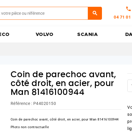
call
04 71 01
ECO
VOLVO
SCANIA
D
Coin de parechoc avant,
côté droit, en acier, pour
Man 81416100944
Référence :
P44020150
Vo
so
Coin de parechoc avant, côté droit, en acier, pour Man 81416100944
pr
Photo non contractuelle
li