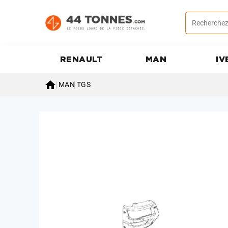
RENAULT
MAN
IV

MAN
TGS