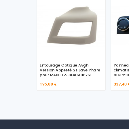
Entourage Optique Avgh
Pannea
Version Appreté Ss Lave Phare
climati
pour MAN TGS 81416106761
816199
195,00 €
337,40 