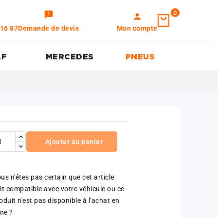
0
feedback
person
 16 87
Demande de devis
Mon compte
AF
MERCEDES
PNEUS
Ajouter au panier
us n'êtes pas certain que cet article
it compatible avec votre véhicule ou ce
oduit n'est pas disponible à l'achat en
gne ?