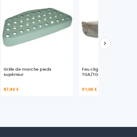

Grille de marche pieds
Feu clignotant droit pour
supérieur
TGA/TGL/TGM/TGS/TGX
87,40 €
91,00 €