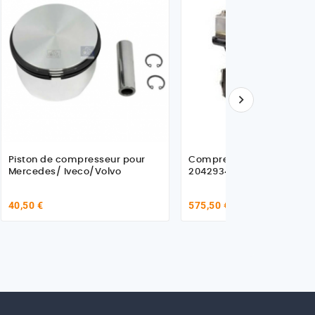

Piston de compresseur pour
Compresseur pour Volvo F
Mercedes/ Iveco/Volvo
20429343
40,50 €
575,50 €