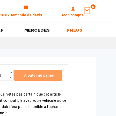
0
feedback
person
 16 87
Demande de devis
Mon compte
AF
MERCEDES
PNEUS
Ajouter au panier
us n'êtes pas certain que cet article
it compatible avec votre véhicule ou ce
oduit n'est pas disponible à l'achat en
gne ?