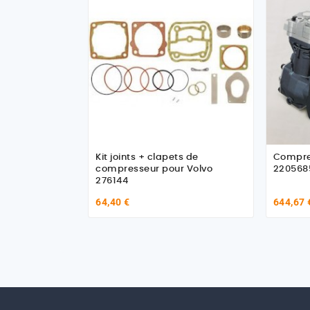
Kit joints + clapets de
Compre
compresseur pour Volvo
2205685
276144
64,40 €
644,67 