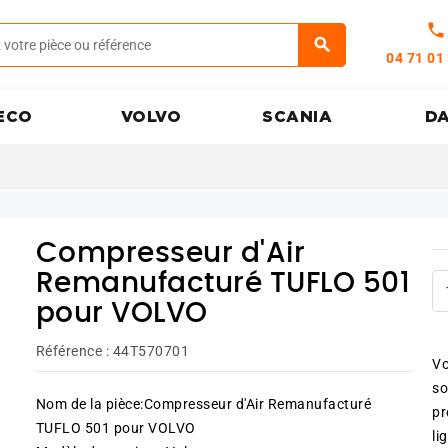
call
04 71 01
ECO
VOLVO
SCANIA
D
Compresseur d'Air
Remanufacturé TUFLO 501
pour VOLVO
Référence :
44T570701
Vo
so
Nom de la pièce:Compresseur d'Air Remanufacturé
pr
TUFLO 501 pour VOLVO
li