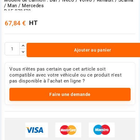
/ Man / Mercedes
DAF 878470
Iveco 04731907 - 42535061
HT
67,84 €
MAN 81521026146
Mercedes 0004294695
Renault 5001826800
Scania 1381813 - 1393551
Volvo 2042414 - 20424148 - 20546795 - 20773824 -
Ajouter au panier
3097369
Photo non contractuelle.
Vous n'êtes pas certain que cet article soit
compatible avec votre véhicule ou ce produit n'est
pas disponible à l'achat en ligne ?
Faire une demande