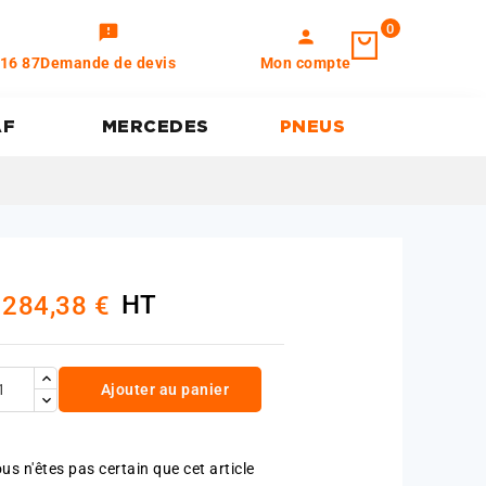
0
feedback
person
 16 87
Demande de devis
Mon compte
AF
MERCEDES
PNEUS
HT
 284,38 €
Ajouter au panier
us n'êtes pas certain que cet article