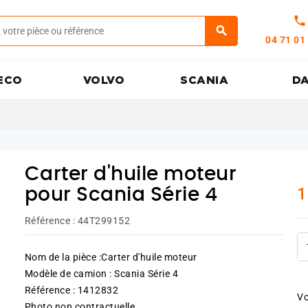
call
04 71 01
ECO
VOLVO
SCANIA
D
Carter d'huile moteur
1
pour Scania Série 4
Référence :
44T299152
Nom de la pièce :Carter d'huile moteur
Modèle de camion : Scania Série 4
Référence : 1412832
Vo
Photo non contractuelle