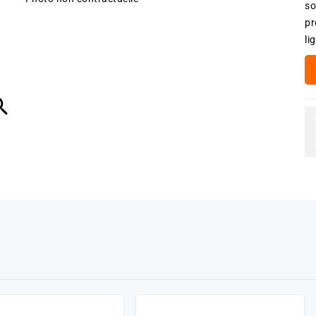
so
pr
li
