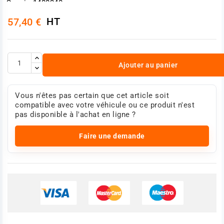
Scania 1488340
Scania 1881260
HT
57,40 €
Photo non contractuelle
Ajouter au panier
Vous n'êtes pas certain que cet article soit
compatible avec votre véhicule ou ce produit n'est
pas disponible à l'achat en ligne ?
Faire une demande