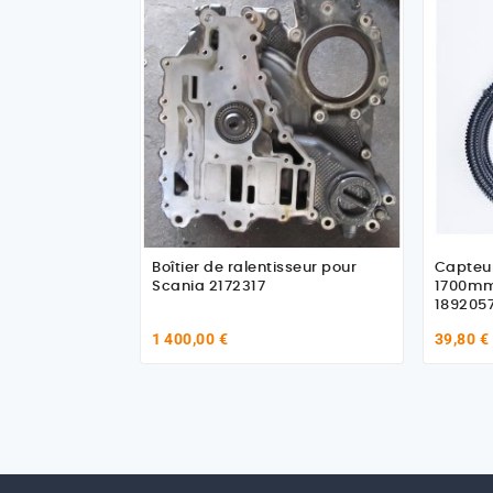
Boîtier de ralentisseur pour
Capteu
Scania 2172317
1700mm
189205
1 400,00 €
39,80 €