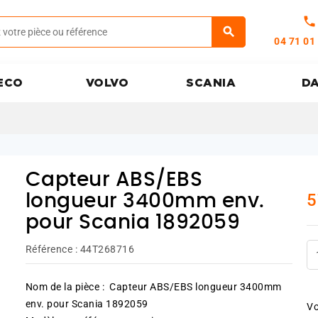
call
04 71 01
ECO
VOLVO
SCANIA
D
Capteur ABS/EBS
5
longueur 3400mm env.
pour Scania 1892059
Référence :
44T268716
Nom de la pièce : Capteur ABS/EBS longueur 3400mm
env. pour Scania 1892059
Vo