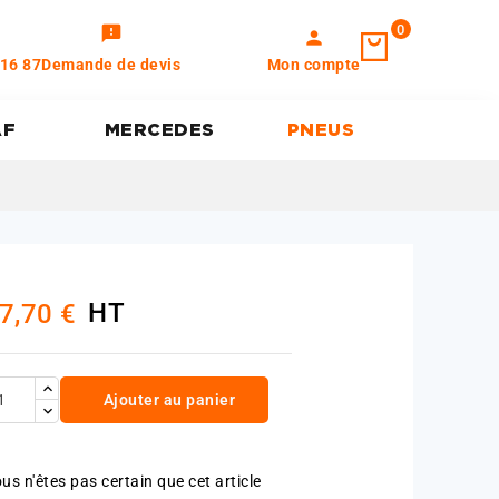
0
feedback
person
 16 87
Demande de devis
Mon compte
AF
MERCEDES
PNEUS
HT
7,70 €
Ajouter au panier
us n'êtes pas certain que cet article