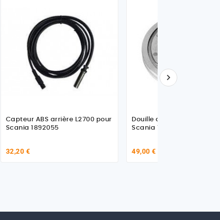

Capteur ABS arrière L2700 pour
Douille d'écartement pour
Scania 1892055
Scania 1321239
32,20 €
49,00 €