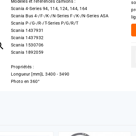
Modèles et références camions :
so
Scania 4-Series 94, 114, 124, 144, 164
pr
Scania Bus 4-/F-/K-/N-Series F-/K-/N-Series ASA
li
Scania P-/G-/R-/T-Series P/G/R/T
Scania 1437931
Scania 1437932

Scania 1530706
Scania 1892059
Propriétés :
Longueur [mm]L 3400 - 3490
Photo en 360°