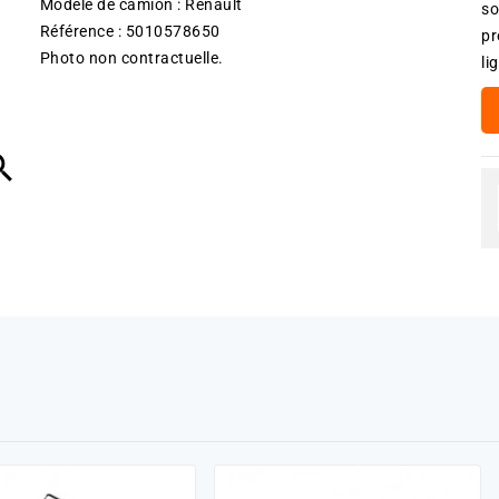
Modèle de camion : Renault
so
Référence : 5010578650
pr
Photo non contractuelle.
li
