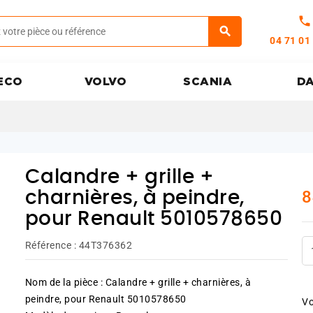
call
04 71 01
ECO
VOLVO
SCANIA
D
Calandre + grille +
8
charnières, à peindre,
pour Renault 5010578650
Référence :
44T376362
Nom de la pièce : Calandre + grille + charnières, à
peindre, pour Renault 5010578650
Vo