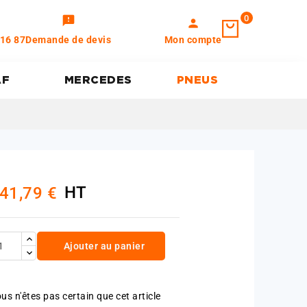
0
feedback
person
 16 87
Demande de devis
Mon compte
AF
MERCEDES
PNEUS
HT
41,79 €
Ajouter au panier
us n'êtes pas certain que cet article