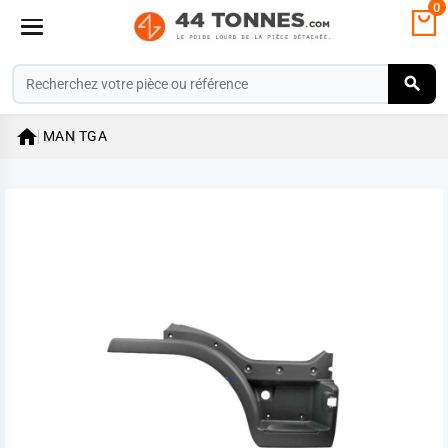
0

MAN
TGA