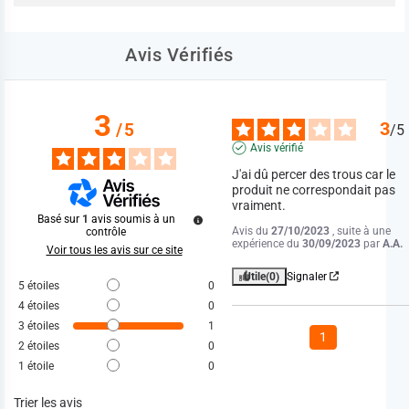
Avis Vérifiés
3
3
/
5
/
5
Avis vérifié
J'ai dû percer des trous car le 
produit ne correspondait pas  
vraiment.
Basé sur
1
avis soumis à un
Avis du
27/10/2023
, suite à une
contrôle
expérience du
30/09/2023
par
A.A.
Voir tous les avis sur ce site
Utile
(0)
Signaler
5
étoiles
0
4
étoiles
0
3
étoiles
1
1
2
étoiles
0
1
étoile
0
Trier les avis