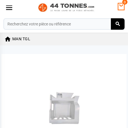
0

MAN
TGL