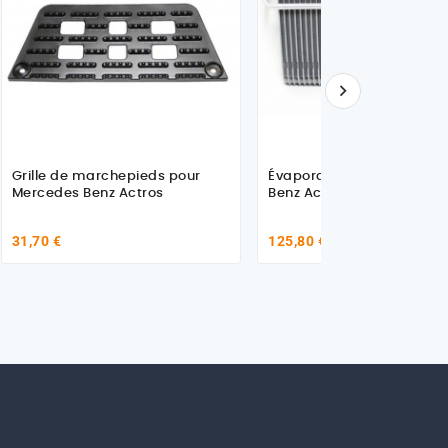

Grille de marchepieds pour
Évaporateur pour Merced
Mercedes Benz Actros
Benz Actros 0018308358
31,70 €
125,80 €