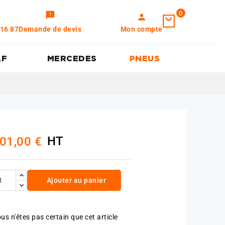
0
feedback
person
 16 87
Demande de devis
Mon compte
AF
MERCEDES
PNEUS
HT
01,00 €
Ajouter au panier
us n'êtes pas certain que cet article