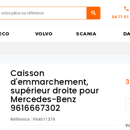
call
04 71 01
ECO
VOLVO
SCANIA
D
Caisson
3
d'emmarchement,
supérieur droite pour
Mercedes-Benz
9616667302
Référence :
P44011379
Vo