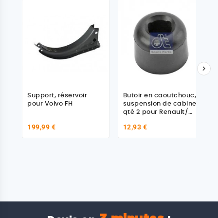

Support, réservoir
Butoir en caoutchouc,
pour Volvo FH
suspension de cabine
qté 2 pour Renault/
Volvo 21333686 -
199,99 €
12,93 €
7421333686