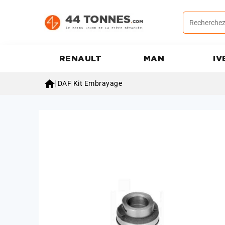
RENAULT
MAN
IV

DAF
Kit Embrayage