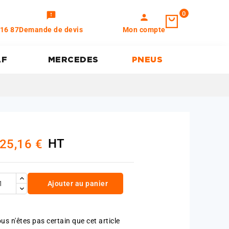
0
feedback
person
 16 87
Demande de devis
Mon compte
AF
MERCEDES
PNEUS
HT
25,16 €
Ajouter au panier
us n'êtes pas certain que cet article