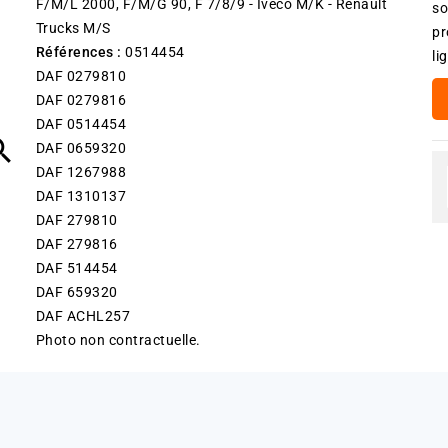
F/M/L 2000, F/M/G 90, F 7/8/9 - Iveco M/K - Renault
so
Trucks M/S
pr
Références :
0514454
li
DAF 0279810
DAF 0279816
DAF 0514454

DAF 0659320
DAF 1267988
DAF 1310137
DAF 279810
DAF 279816
DAF 514454
DAF 659320
DAF ACHL257
Photo non contractuelle.