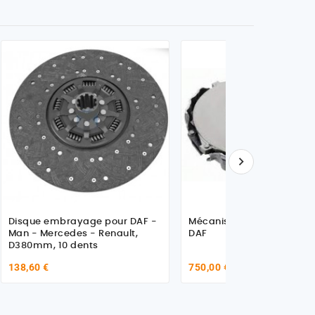

Disque embrayage pour DAF -
Mécanisme d'embrayage
Man - Mercedes - Renault,
DAF
D380mm, 10 dents
138,60 €
750,00 €