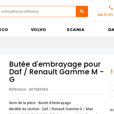
call
04 71 01
ECO
VOLVO
SCANIA
D
Butée d'embrayage pour
1
Daf / Renault Gamme M -
G
Référence :
44T083060
Nom de la pièce : Butée d'embrayage
Modèle de camion : Daf / Renault Gamme G / Man
Vo