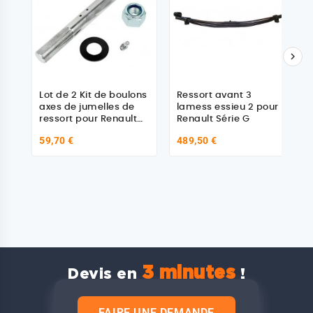

Lot de 2 Kit de boulons
Ressort avant 3
axes de jumelles de
lamess essieu 2 pour
ressort pour Renault
Renault Série G
5010130738 S1
59,70 €
489,50 €
3 minutes
Devis en
!
FAIRE UNE DEMANDE