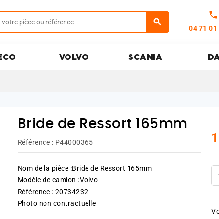
call
04 71 01
ECO
VOLVO
SCANIA
D
Bride de Ressort 165mm
1
Référence :
P44000365
Nom de la pièce :Bride de Ressort 165mm
Modèle de camion :Volvo
Référence : 20734232
Photo non contractuelle
Vo