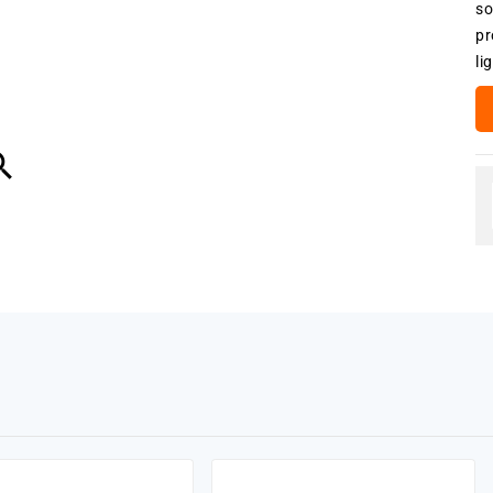
so
pr
li
