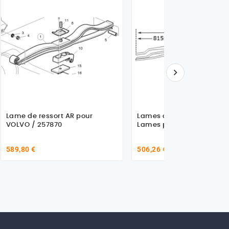

Lame de ressort AR pour
Lames de ressort arrière 
VOLVO / 257870
Lames pour Volvo 257837
589,80 €
506,26 €