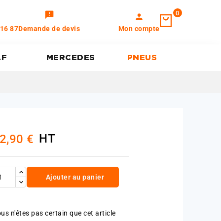
0
feedback
person
 16 87
Demande de devis
Mon compte
AF
MERCEDES
PNEUS
HT
2,90 €
Ajouter au panier
us n'êtes pas certain que cet article