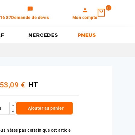
0
feedback
person
 16 87
Demande de devis
Mon compte
AF
MERCEDES
PNEUS
HT
53,09 €
Ajouter au panier
us n'êtes pas certain que cet article