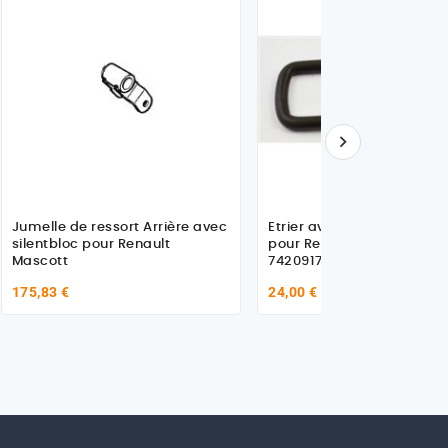

Jumelle de ressort Arrière avec
Etrier avant 260 mm + éc
silentbloc pour Renault
pour Renault Trucks
Mascott
7420917402
175,83 €
24,00 €