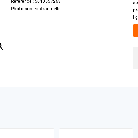
Référence : 5010557263
so
Photo non contractuelle
pr
li
