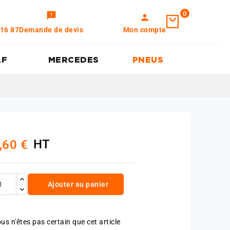
0
feedback
person
 16 87
Demande de devis
Mon compte
AF
MERCEDES
PNEUS
HT
,60 €
Ajouter au panier
us n'êtes pas certain que cet article