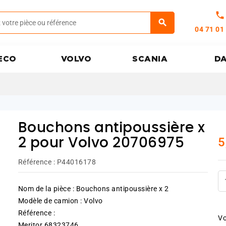
call
04 71 01
ECO
VOLVO
SCANIA
D
Bouchons antipoussière x
5
2 pour Volvo 20706975
Référence :
P44016178
Nom de la pièce : Bouchons antipoussière x 2
Modèle de camion : Volvo
Référence :
Vo
Meritor 68323746