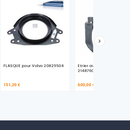

FLASQUE pour Volvo 20829504
Etrier avant gauche pour 
21487603 - 20527566
151,20 €
600,00 €