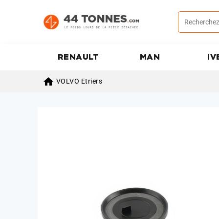
RENAULT
MAN
IV

VOLVO
Etriers