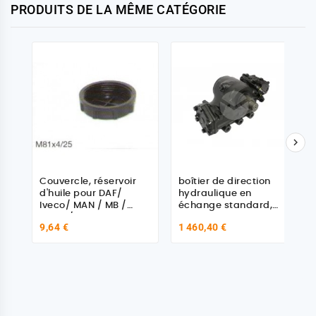
PRODUITS DE LA MÊME CATÉGORIE

Couvercle, réservoir
boîtier de direction
d'huile pour DAF/
hydraulique en
Iveco/ MAN / MB /
échange standard,
Volvo /RENAULT
pour Volvo FH
9,64 €
1 460,40 €
1320044