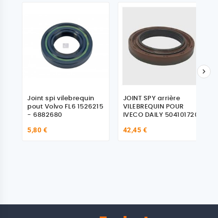

Joint spi vilebrequin
JOINT SPY arrière
pout Volvo FL6 1526215
VILEBREQUIN POUR
- 6882680
IVECO DAILY 504101720
5,80 €
42,45 €