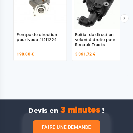

Pompe de direction
Boitier de direction
pour Iveco 41211224
volant à droite pour
Renault Trucks
Premium 5010600209
198,80 €
3 361,72 €
3 minutes
Devis en
!
FAIRE UNE DEMANDE