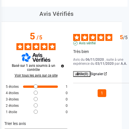
Avis Vérifiés
5
5
/
5
/
5
Avis vérifié
Très bien
Avis du
06/11/2020
, suite à une
expérience du
03/11/2020
par
A.A.
Basé sur
1
avis soumis à un
contrôle
Utile
(0)
Signaler
Voir tous les avis sur ce site
5
étoiles
1
1
4
étoiles
0
3
étoiles
0
2
étoiles
0
1
étoile
0
Trier les avis