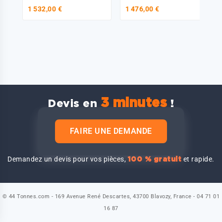
Scania 2794751
1 532,00 €
1 476,00 €
3 minutes
Devis en
!
FAIRE UNE DEMANDE
Demandez un devis pour vos pièces,
et rapide.
100 % gratuit
© 44 Tonnes.com - 169 Avenue René Descartes, 43700 Blavozy, France - 04 71 01
16 87