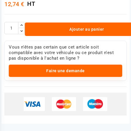
HT
12,74 €
RENAULT 7401638168
VOLVO 1638168
DT 214133 (lot de 2)
Photo en 360°
Ajouter au panier
Vous n'êtes pas certain que cet article soit
compatible avec votre véhicule ou ce produit n'est
pas disponible à l'achat en ligne ?
Faire une demande