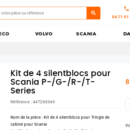
call
04 71 01
ECO
VOLVO
SCANIA
D
Kit de 4 silentblocs pour
8
Scania P-/G-/R-/T-
Series
Référence :
44T263049
Nom de la pièce : Kit de 4 silentblocs pour Tringle de
cabine pour Scania
Vo