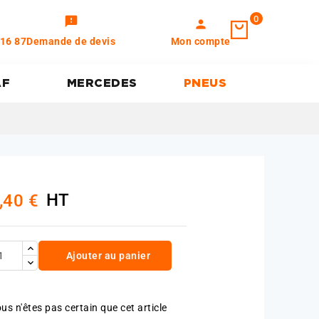
0
feedback
person
 16 87
Demande de devis
Mon compte
AF
MERCEDES
PNEUS
HT
,40 €
Ajouter au panier
us n'êtes pas certain que cet article