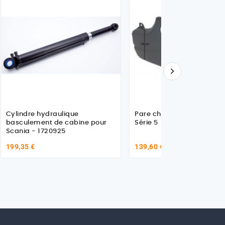

Cylindre hydraulique
Pare choc gauche pour S
basculement de cabine pour
Série 5
Scania - 1720925
199,35 €
139,60 €