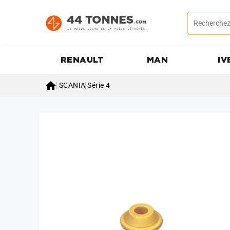
RENAULT
MAN
IV

SCANIA
Série 4