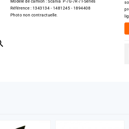
Modèle de camion : Scania P-/G-/R-/T-Series
so
Référence : 1343134 - 1481245 - 1894408
pr
Photo non contractuelle.
li
