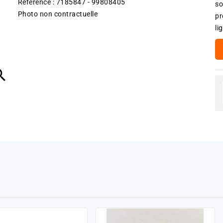
Référence : 7185847 - 99808405
so
Photo non contractuelle
pr
li
