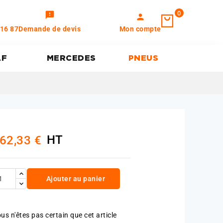
0
feedback
person
 16 87
Demande de devis
Mon compte
AF
MERCEDES
PNEUS
HT
62,33 €
Ajouter au panier
us n'êtes pas certain que cet article