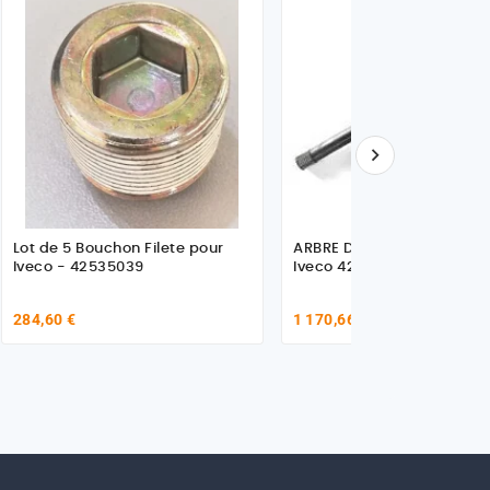

Lot de 5 Bouchon Filete pour
ARBRE DE ROUE GAUCHE p
Iveco - 42535039
Iveco 42532868
284,60 €
1 170,66 €