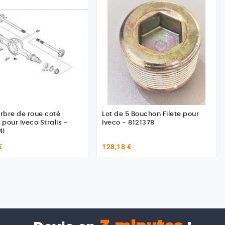
bre de roue coté
Lot de 5 Bouchon Filete pour
pour Iveco Stralis -
Iveco - 8121378
41
€
128,18 €