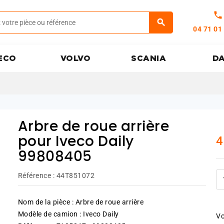
call
04 71 01
ECO
VOLVO
SCANIA
D
Arbre de roue arrière
4
pour Iveco Daily
99808405
Référence :
44T851072
Nom de la pièce : Arbre de roue arrière
Modèle de camion : Iveco Daily
Vo