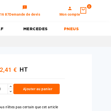
0
feedback
person
 16 87
Demande de devis
Mon compte
AF
MERCEDES
PNEUS
HT
2,41 €
Ajouter au panier
us n'êtes pas certain que cet article