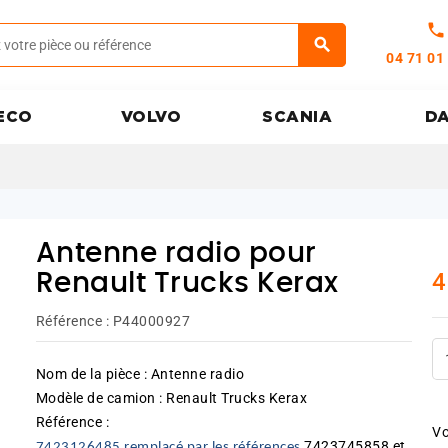
call
04 71 01
ECO
VOLVO
SCANIA
D
Antenne radio pour
4
Renault Trucks Kerax
Référence :
P44000927
Nom de la pièce : Antenne radio
Modèle de camion : Renault Trucks Kerax
Référence :
Vo
7423745858 et
7423126485 remplacé par les références