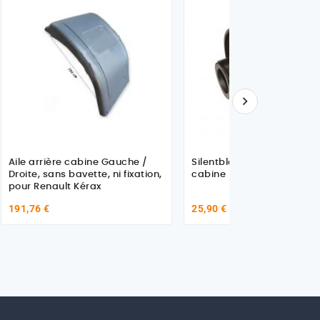

Aile arrière cabine Gauche /
Silentblocs articulation A
Droite, sans bavette, ni fixation,
cabine pour Renault - Vol
pour Renault Kérax
191,76 €
25,90 €