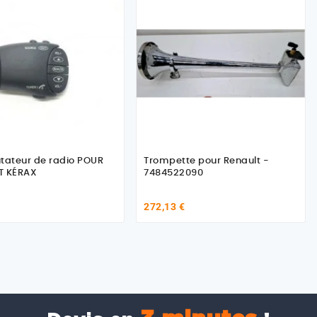
ateur de radio POUR
Trompette pour Renault -
T KÉRAX
7484522090
272,13 €