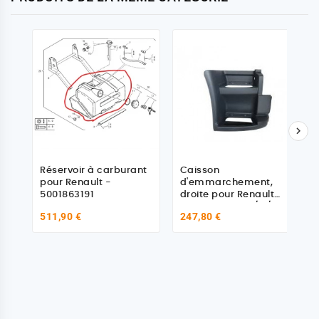

Réservoir à carburant
Caisson
pour Renault -
d'emmarchement,
5001863191
droite pour Renault
Trucks Midlum /II /DXi
511,90 €
247,80 €
5/7