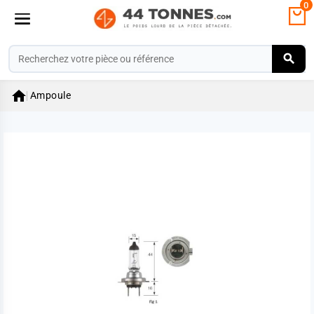
0

Ampoule