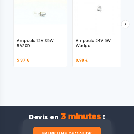

Ampoule 12V 35W
Ampoule 24V 5W
BA20D
Wedge
5,37 €
0,98 €
3 minutes
Devis en
!
FAIRE UNE DEMANDE