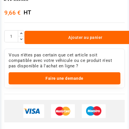
DAF 285530
DAF 651183
HT
9,66 €
DAF ACU4027
DAF B210027
Iveco 500362805
Iveco 500362822
MAN 81962100026
Ajouter au panier
Renault 0023552198
Renault 7700565762
Photo non contractuelle
Vous n'êtes pas certain que cet article soit
compatible avec votre véhicule ou ce produit n'est
pas disponible à l'achat en ligne ?
Faire une demande