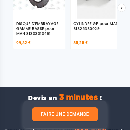

DISQUE D'EMBRAYAGE
CYLINDRE GP pour MAN
GAMME BASSE pour
81326380029
MAN 81303010451
99,32 €
85,25 €
3 minutes
Devis en
!
FAIRE UNE DEMANDE