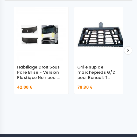

Habillage Droit Sous
Grille sup de
Pare Brise - Version
marchepieds G/D
Plastique Noir pour
pour Renault T
Renault Trucks
7482275624
42,00 €
78,80 €
7484507754