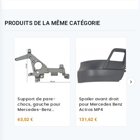
PRODUITS DE LA MÊME CATÉGORIE

Support de pare-
Spoiler avant droit
chocs, gauche pour
pour Mercedes Benz
Mercedes-Benz
Actros MP4
ACTROS 4, ANTOS 963
63,02 €
131,62 €
AROCS 964