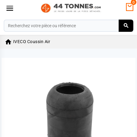
0

IVECO
Coussin Air