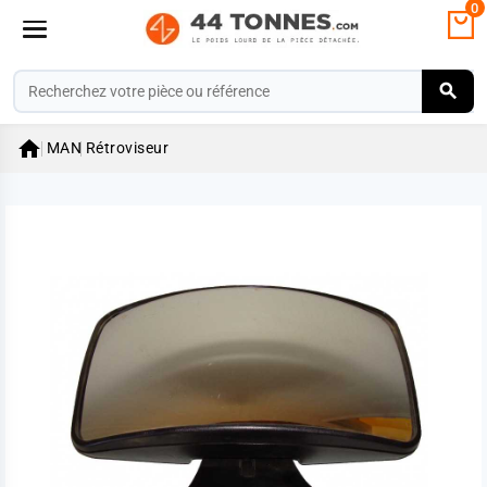
0

MAN
Rétroviseur