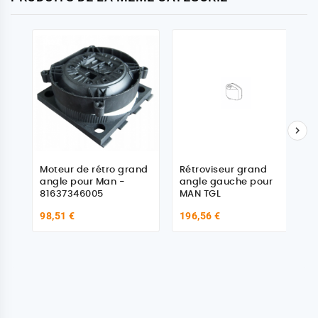

Moteur de rétro grand
Rétroviseur grand
angle pour Man -
angle gauche pour
81637346005
MAN TGL
98,51 €
196,56 €