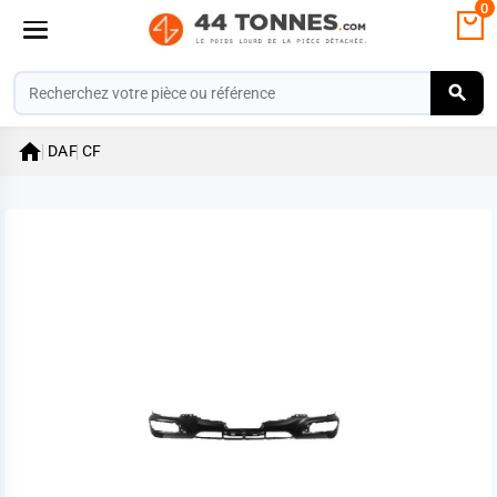
0

DAF
CF