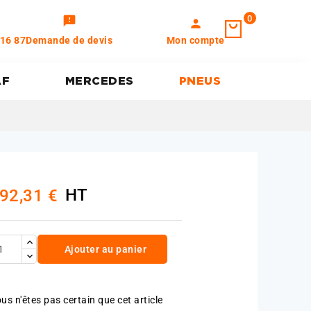
0
feedback
person
 16 87
Demande de devis
Mon compte
AF
MERCEDES
PNEUS
HT
92,31 €
Ajouter au panier
us n'êtes pas certain que cet article