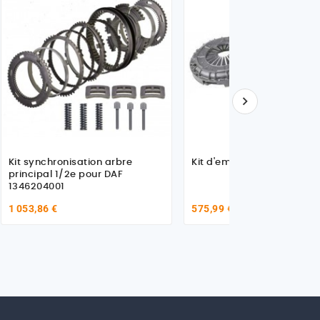

Kit synchronisation arbre
Kit d'embrayage POUR DA
principal 1/2e pour DAF
1346204001
1 053,86 €
575,99 €