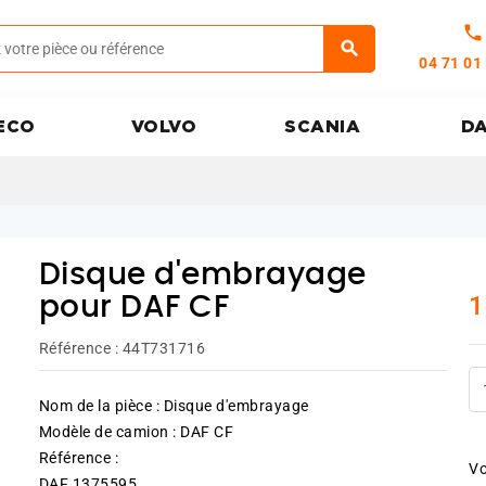
call
04 71 01
ECO
VOLVO
SCANIA
D
Disque d'embrayage
1
pour DAF CF
Référence :
44T731716
Nom de la pièce : Disque d'embrayage
Modèle de camion : DAF CF
Référence :
Vo
DAF 1375595