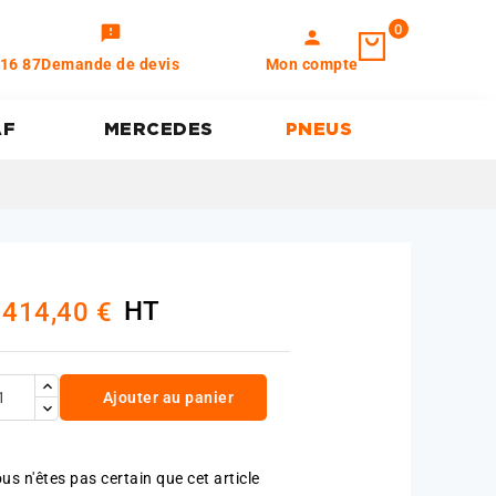
0
feedback
person
 16 87
Demande de devis
Mon compte
AF
MERCEDES
PNEUS
HT
 414,40 €
Ajouter au panier
us n'êtes pas certain que cet article