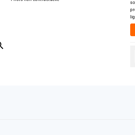
so
pr
li
