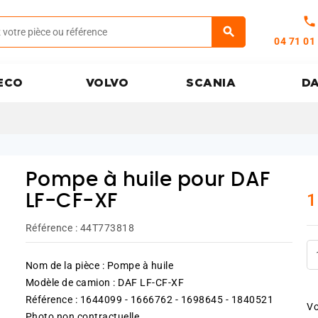
call
04 71 01
ECO
VOLVO
SCANIA
D
Pompe à huile pour DAF
1
LF-CF-XF
Référence :
44T773818
Nom de la pièce : Pompe à huile
Modèle de camion : DAF LF-CF-XF
Référence : 1644099 - 1666762 - 1698645 - 1840521
Vo
Photo non contractuelle