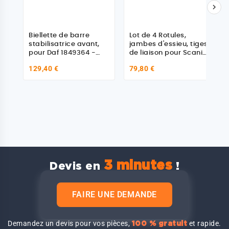

Biellette de barre
Lot de 4 Rotules,
stabilisatrice avant,
jambes d'essieu, tiges
pour Daf 1849364 -
de liaison pour Scania
2137839
1261591
129,40 €
79,80 €
3 minutes
Devis en
!
FAIRE UNE DEMANDE
Demandez un devis pour vos pièces,
et rapide.
100 % gratuit