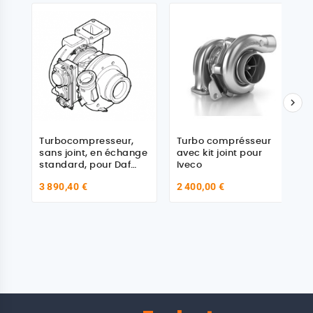

Turbocompresseur,
Turbo comprésseur
sans joint, en échange
avec kit joint pour
standard, pour Daf
Iveco
1944459 - 2067386
3 890,40 €
2 400,00 €