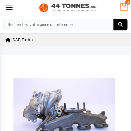
0

DAF
Turbo