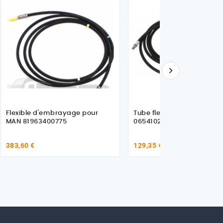

Flexible d'embrayage pour
Tube flexible pour MAN
MAN 81963400775
06541020442
383,60 €
129,35 €