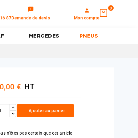
0
feedback
person
 16 87
Demande de devis
Mon compte
AF
MERCEDES
PNEUS
HT
0,00 €
Ajouter au panier
us n'êtes pas certain que cet article