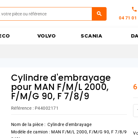
call
04 71 01
ECO
VOLVO
SCANIA
D
Cylindre d'embrayage
6
pour MAN F/M/L 2000,
F/M/G 90, F 7/8/9
Référence :
P44002171
Nom de la pièce : Cylindre d'embrayage
Modèle de camion : MAN F/M/L 2000, F/M/G 90, F 7/8/9
Vo