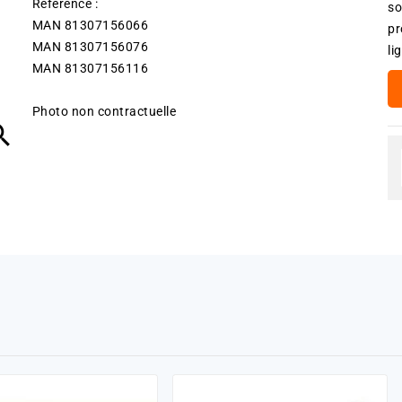
Référence :
so
MAN 81307156066
pr
MAN 81307156076
li
MAN 81307156116
Photo non contractuelle
